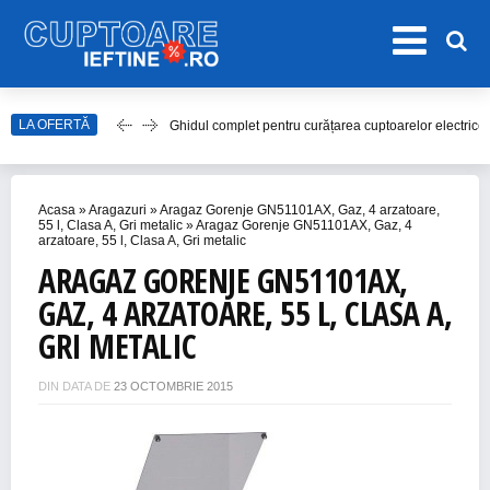
LA OFERTĂ
Ghidul complet pentru curățarea cuptoarelor electrice
Top 20 de Modele de Hote Decorative
Top 10 Aragaze Ieftine pentru Bucătăria Ta
Acasa
»
Aragazuri
»
Aragaz Gorenje GN51101AX, Gaz, 4 arzatoare,
Top 15 Modele de Aragaz cu Cuptor Electric în 2023
55 l, Clasa A, Gri metalic
»
Aragaz Gorenje GN51101AX, Gaz, 4
arzatoare, 55 l, Clasa A, Gri metalic
Top 10 Modele de Plită cu Inducție
ARAGAZ GORENJE GN51101AX,
GAZ, 4 ARZATOARE, 55 L, CLASA A,
GRI METALIC
DIN DATA DE
23 OCTOMBRIE 2015