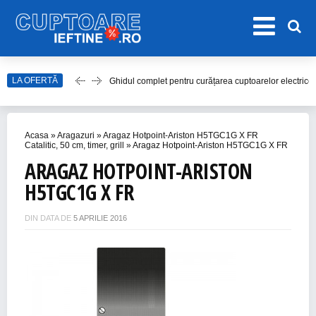
LA OFERTĂ
Ghidul complet pentru curățarea cuptoarelor electrice
Top 20 de Modele de Hote Decorative
Top 10 Aragaze Ieftine pentru Bucătăria Ta
Acasa
»
Aragazuri
»
Aragaz Hotpoint-Ariston H5TGC1G X FR
Top 15 Modele de Aragaz cu Cuptor Electric în 2023
Catalitic, 50 cm, timer, grill
»
Aragaz Hotpoint-Ariston H5TGC1G X FR
ARAGAZ HOTPOINT-ARISTON
Top 10 Modele de Plită cu Inducție
H5TGC1G X FR
DIN DATA DE
5 APRILIE 2016