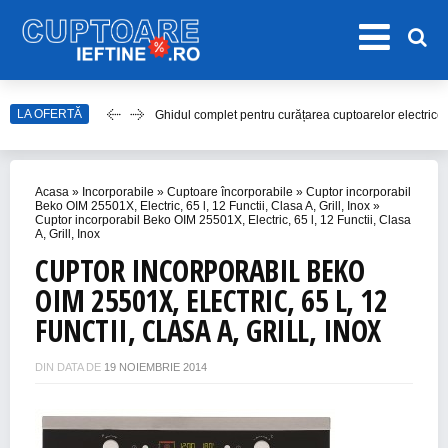
LA OFERTĂ
Ghidul complet pentru curățarea cuptoarelor electrice
Top 20 de Modele de Hote Decorative
Top 10 Aragaze Ieftine pentru Bucătăria Ta
Acasa
»
Incorporabile
»
Cuptoare încorporabile
»
Cuptor incorporabil
Top 15 Modele de Aragaz cu Cuptor Electric în 2023
Beko OIM 25501X, Electric, 65 l, 12 Functii, Clasa A, Grill, Inox
»
Cuptor incorporabil Beko OIM 25501X, Electric, 65 l, 12 Functii, Clasa
A, Grill, Inox
Top 10 Modele de Plită cu Inducție
CUPTOR INCORPORABIL BEKO
OIM 25501X, ELECTRIC, 65 L, 12
FUNCTII, CLASA A, GRILL, INOX
DIN DATA DE
19 NOIEMBRIE 2014