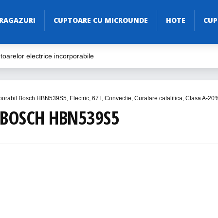
RAGAZURI
CUPTOARE CU MICROUNDE
HOTE
CUP
oarelor electrice incorporabile
ive
ăria Ta
porabil Bosch HBN539S5, Electric, 67 l, Convectie, Curatare catalitica, Clasa A-20
Electric în 2023
 BOSCH HBN539S5