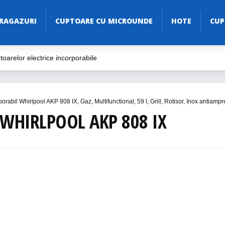
RAGAZURI
CUPTOARE CU MICROUNDE
HOTE
CUP
oarelor electrice incorporabile
ive
ăria Ta
orabil Whirlpool AKP 808 IX, Gaz, Multifunctional, 59 l, Grill, Rotisor, Inox antiamp
Electric în 2023
WHIRLPOOL AKP 808 IX