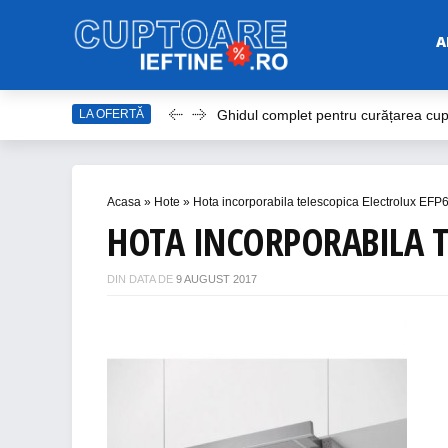
A
LA OFERTĂ
Ghidul complet pentru curățarea cupt
Top 20 de Modele de Hote Decorat
Top 10 Aragaze Ieftine pentru Bucăt
Acasa
»
Hote
»
Hota incorporabila telescopica Electrolux EF
Top 15 Modele de Aragaz cu Cuptor 
HOTA INCORPORABILA T
Top 10 Modele de Plită cu Inducție
DIN DATA DE
9 AUGUST 2017