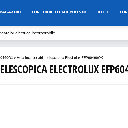
RAGAZURI
CUPTOARE CU MICROUNDE
HOTE
CUP
oarelor electrice incorporabile
ive
ăria Ta
P60460OX
»
Hota incorporabila telescopica Electrolux EFP60460OX
Electric în 2023
ELESCOPICA ELECTROLUX EFP60