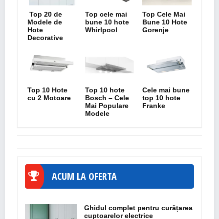
Top 20 de
Top cele mai
Top Cele Mai
Modele de
bune 10 hote
Bune 10 Hote
Hote
Whirlpool
Gorenje
Decorative
Top 10 Hote
Top 10 hote
Cele mai bune
cu 2 Motoare
Bosch – Cele
top 10 hote
Mai Populare
Franke
Modele
ACUM LA OFERTA
Ghidul complet pentru curățarea
cuptoarelor electrice