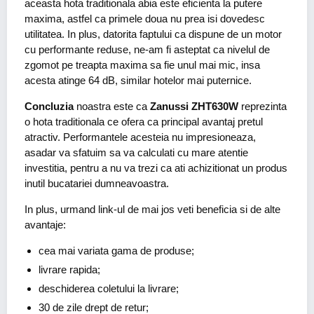
aceasta hota traditionala abia este eficienta la putere
maxima, astfel ca primele doua nu prea isi dovedesc
utilitatea. In plus, datorita faptului ca dispune de un motor
cu performante reduse, ne-am fi asteptat ca nivelul de
zgomot pe treapta maxima sa fie unul mai mic, insa
acesta atinge 64 dB, similar hotelor mai puternice.
Concluzia
noastra este ca
Zanussi ZHT630W
reprezinta
o hota traditionala ce ofera ca principal avantaj pretul
atractiv. Performantele acesteia nu impresioneaza,
asadar va sfatuim sa va calculati cu mare atentie
investitia, pentru a nu va trezi ca ati achizitionat un produs
inutil bucatariei dumneavoastra.
In plus, urmand link-ul de mai jos veti beneficia si de alte
avantaje:
cea mai variata gama de produse;
livrare rapida;
deschiderea coletului la livrare;
30 de zile drept de retur;