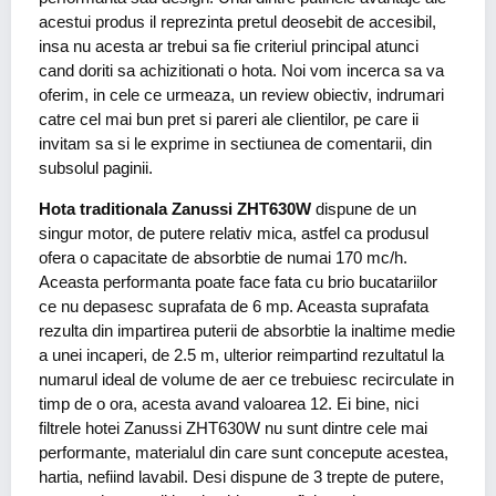
acestui produs il reprezinta pretul deosebit de accesibil,
insa nu acesta ar trebui sa fie criteriul principal atunci
cand doriti sa achizitionati o hota. Noi vom incerca sa va
oferim, in cele ce urmeaza, un review obiectiv, indrumari
catre cel mai bun pret si pareri ale clientilor, pe care ii
invitam sa si le exprime in sectiunea de comentarii, din
subsolul paginii.
Hota traditionala Zanussi ZHT630W
dispune de un
singur motor, de putere relativ mica, astfel ca produsul
ofera o capacitate de absorbtie de numai 170 mc/h.
Aceasta performanta poate face fata cu brio bucatariilor
ce nu depasesc suprafata de 6 mp. Aceasta suprafata
rezulta din impartirea puterii de absorbtie la inaltime medie
a unei incaperi, de 2.5 m, ulterior reimpartind rezultatul la
numarul ideal de volume de aer ce trebuiesc recirculate in
timp de o ora, acesta avand valoarea 12. Ei bine, nici
filtrele hotei Zanussi ZHT630W nu sunt dintre cele mai
performante, materialul din care sunt concepute acestea,
hartia, nefiind lavabil. Desi dispune de 3 trepte de putere,