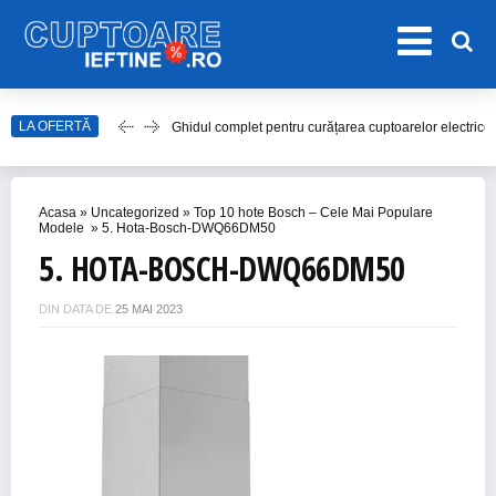
LA OFERTĂ
Ghidul complet pentru curățarea cuptoarelor electrice
Top 20 de Modele de Hote Decorative
Top 10 Aragaze Ieftine pentru Bucătăria Ta
Acasa
»
Uncategorized
»
Top 10 hote Bosch – Cele Mai Populare
Top 15 Modele de Aragaz cu Cuptor Electric în 2023
Modele
»
5. Hota-Bosch-DWQ66DM50
5. HOTA-BOSCH-DWQ66DM50
Top 10 Modele de Plită cu Inducție
DIN DATA DE
25 MAI 2023