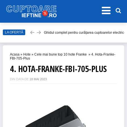
LA OFERTĂ
Ghidul complet pentru curățarea cuptoarelor electrice
Top 20 de Modele de Hote Decorative
Top 10 Aragaze Ieftine pentru Bucătăria Ta
Acasa
»
Hote
»
Cele mai bune top 10 hote Franke
»
4. Hota-Franke-
Top 15 Modele de Aragaz cu Cuptor Electric în 2023
FBI-705-Plus
4. HOTA-FRANKE-FBI-705-PLUS
Top 10 Modele de Plită cu Inducție
DIN DATA DE
18 MAI 2023