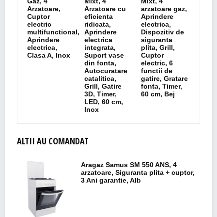
Gaz, 4
Mixt, 4
Mixt, 4
Arzatoare,
Arzatoare cu
arzatoare gaz,
Cuptor
eficienta
Aprindere
electric
ridicata,
electrica,
multifunctional,
Aprindere
Dispozitiv de
Aprindere
electrica
siguranta
electrica,
integrata,
plita, Grill,
Clasa A, Inox
Suport vase
Cuptor
din fonta,
electric, 6
Autocuratare
functii de
catalitica,
gatire, Gratare
Grill, Gatire
fonta, Timer,
3D, Timer,
60 cm, Bej
LED, 60 cm,
Inox
ALTII AU COMANDAT
Aragaz Samus SM 550 ANS, 4
arzatoare, Siguranta plita + cuptor,
3 Ani garantie, Alb