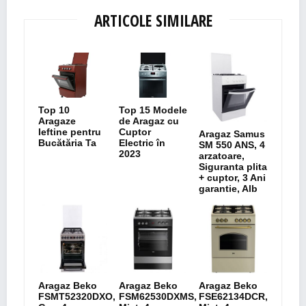
ARTICOLE SIMILARE
Top 10
Top 15 Modele
Aragaze
de Aragaz cu
Ieftine pentru
Cuptor
Aragaz Samus
Bucătăria Ta
Electric în
SM 550 ANS, 4
2023
arzatoare,
Siguranta plita
+ cuptor, 3 Ani
garantie, Alb
Aragaz Beko
Aragaz Beko
Aragaz Beko
FSMT52320DXO,
FSM62530DXMS,
FSE62134DCR,