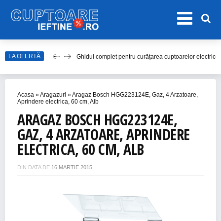
LA OFERTĂ
Ghidul complet pentru curățarea cuptoarelor electrice
Top 20 de Modele de Hote Decorative
Top 10 Aragaze Ieftine pentru Bucătăria Ta
Acasa
»
Aragazuri
»
Aragaz Bosch HGG223124E, Gaz, 4 Arzatoare,
Top 15 Modele de Aragaz cu Cuptor Electric în 2023
Aprindere electrica, 60 cm, Alb
ARAGAZ BOSCH HGG223124E,
Top 10 Modele de Plită cu Inducție
GAZ, 4 ARZATOARE, APRINDERE
ELECTRICA, 60 CM, ALB
DIN DATA DE
16 MARTIE 2015