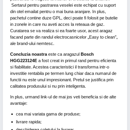
Sertarul pentru pastrarea veselei este echipat cu suport
din otel emailat pentru o mai buna aranjare. In plus,
pachetul contine duze GPL, deci poate fi folosit pe butelie
in zonele in care nu aveti acces la reteaua de gaz.
Curatarea se va realiza si ea foarte usor, acest aragaz
facand parte din randul electrocasnicelor „Easy to clean”
,
ale brand-ului nemtesc.
Concluzia noastra
este ca aragazul
Bosch
HGG223124E
a fost creat in primul rand pentru eficienta
si fiabilitate. Acestea caracteristici il transforma intr-o
investitie rentabila pe termen lung chiar daca numarul de
functii nu este unul impresionant. Pretul se justifica prin
calitatea produsului si nu prin inteligenta.
In plus, urmand link-ul de mai jos veti beneficia si de alte
avantaje:
cea mai variata gama de produse;
livrare rapida;
deschiderea coletului la livrare;