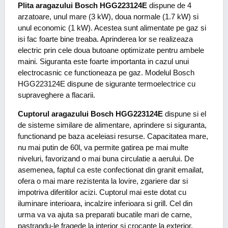
Plita aragazului Bosch HGG223124E
dispune de 4
arzatoare, unul mare (3 kW), doua normale (1.7 kW) si
unul economic (1 kW). Acestea sunt alimentate pe gaz si
isi fac foarte bine treaba. Aprinderea lor se realizeaza
electric prin cele doua butoane optimizate pentru ambele
maini. Siguranta este foarte importanta in cazul unui
electrocasnic ce functioneaza pe gaz. Modelul Bosch
HGG223124E dispune de sigurante termoelectrice cu
supraveghere a flacarii.
Cuptorul aragazului Bosch HGG223124E
dispune si el
de sisteme similare de alimentare, aprindere si siguranta,
functionand pe baza aceleiasi resurse. Capacitatea mare,
nu mai putin de 60l, va permite gatirea pe mai multe
niveluri, favorizand o mai buna circulatie a aerului. De
asemenea, faptul ca este confectionat din granit emailat,
ofera o mai mare rezistenta la lovire, zgariere dar si
impotriva diferitilor acizi. Cuptorul mai este dotat cu
iluminare interioara, incalzire inferioara si grill. Cel din
urma va va ajuta sa preparati bucatile mari de carne,
pastrandu-le fragede la interior si crocante la exterior.