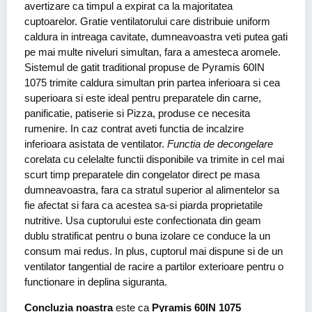
avertizare ca timpul a expirat ca la majoritatea
cuptoarelor. Gratie ventilatorului care distribuie uniform
caldura in intreaga cavitate, dumneavoastra veti putea gati
pe mai multe niveluri simultan, fara a amesteca aromele.
Sistemul de gatit traditional propuse de Pyramis 60IN
1075 trimite caldura simultan prin partea inferioara si cea
superioara si este ideal pentru preparatele din carne,
panificatie, patiserie si Pizza, produse ce necesita
rumenire. In caz contrat aveti functia de incalzire
inferioara asistata de ventilator.
Functia de decongelare
corelata cu celelalte functii disponibile va trimite in cel mai
scurt timp preparatele din congelator direct pe masa
dumneavoastra, fara ca stratul superior al alimentelor sa
fie afectat si fara ca acestea sa-si piarda proprietatile
nutritive. Usa cuptorului este confectionata din geam
dublu stratificat pentru o buna izolare ce conduce la un
consum mai redus. In plus, cuptorul mai dispune si de un
ventilator tangential de racire a partilor exterioare pentru o
functionare in deplina siguranta.
Concluzia
noastra
este ca
Pyramis 60IN 1075