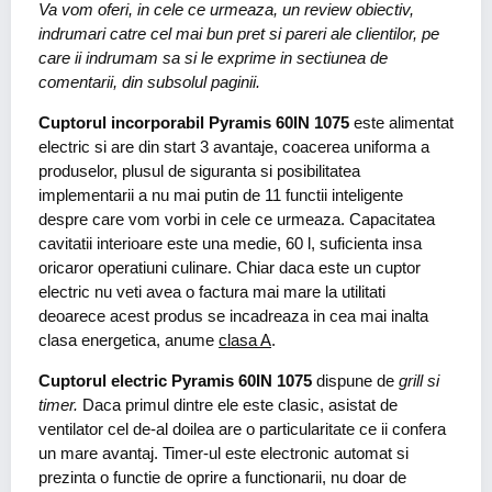
Va vom oferi, in cele ce urmeaza, un review obiectiv,
indrumari catre cel mai bun pret si pareri ale clientilor, pe
care ii indrumam sa si le exprime in sectiunea de
comentarii, din subsolul paginii.
Cuptorul incorporabil
Pyramis 60IN 1075
este alimentat
electric si are din start 3 avantaje, coacerea uniforma a
produselor, plusul de siguranta si posibilitatea
implementarii a nu mai putin de 11 functii inteligente
despre care vom vorbi in cele ce urmeaza. Capacitatea
cavitatii interioare este una medie, 60 l, suficienta insa
oricaror operatiuni culinare. Chiar daca este un cuptor
electric nu veti avea o factura mai mare la utilitati
deoarece acest produs se incadreaza in cea mai inalta
clasa energetica, anume
clasa A
.
Cuptorul electric Pyramis 60IN 1075
dispune de
grill si
timer.
Daca primul dintre ele este clasic, asistat de
ventilator cel de-al doilea are o particularitate ce ii confera
un mare avantaj. Timer-ul este electronic automat si
prezinta o functie de oprire a functionarii, nu doar de