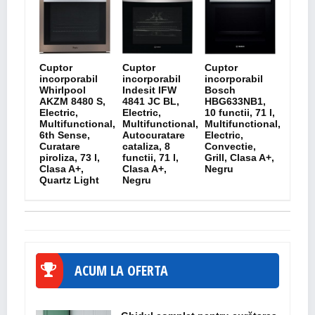
Cuptor
Cuptor
Cuptor
incorporabil
incorporabil
incorporabil
Whirlpool
Indesit IFW
Bosch
AKZM 8480 S,
4841 JC BL,
HBG633NB1,
Electric,
Electric,
10 functii, 71 l,
Multifunctional,
Multifunctional,
Multifunctional,
6th Sense,
Autocuratare
Electric,
Curatare
cataliza, 8
Convectie,
piroliza, 73 l,
functii, 71 l,
Grill, Clasa A+,
Clasa A+,
Clasa A+,
Negru
Quartz Light
Negru
ACUM LA OFERTA