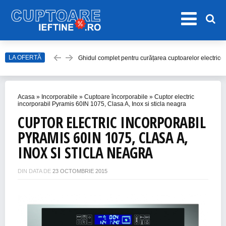
Ghidul complet pentru curățarea cuptoarelor electrice
LA OFERTĂ
Top 20 de Modele de Hote Decorative
Top 10 Aragaze Ieftine pentru Bucătăria Ta
Acasa
»
Incorporabile
»
Cuptoare încorporabile
»
Cuptor electric
Top 15 Modele de Aragaz cu Cuptor Electric în 2023
incorporabil Pyramis 60IN 1075, Clasa A, Inox si sticla neagra
Top 10 Modele de Plită cu Inducție
CUPTOR ELECTRIC INCORPORABIL
PYRAMIS 60IN 1075, CLASA A,
INOX SI STICLA NEAGRA
DIN DATA DE
23 OCTOMBRIE 2015