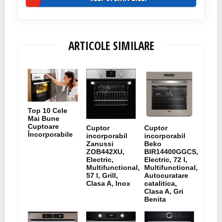
ARTICOLE SIMILARE
Top 10 Cele
Mai Bune
Cuptoare
Cuptor
Cuptor
Încorporabile
incorporabil
incorporabil
Zanussi
Beko
ZOB442XU,
BIR14400GGCS,
Electric,
Electric, 72 l,
Multifunctional,
Multifunctional,
57 l, Grill,
Autocuratare
Clasa A, Inox
catalitica,
Clasa A, Gri
Benita