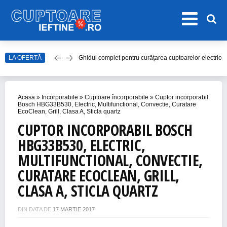
Ghidul complet pentru curățarea cuptoarelor electrice
LA OFERTĂ
Top 20 de Modele de Hote Decorative
Top 10 Aragaze Ieftine pentru Bucătăria Ta
Top 15 Modele de Aragaz cu Cuptor Electric în 2023
Acasa
»
Incorporabile
»
Cuptoare încorporabile
»
Cuptor incorporabil
Bosch HBG33B530, Electric, Multifunctional, Convectie, Curatare
Top 10 Modele de Plită cu Inducție
EcoClean, Grill, Clasa A, Sticla quartz
CUPTOR INCORPORABIL BOSCH
HBG33B530, ELECTRIC,
MULTIFUNCTIONAL, CONVECTIE,
CURATARE ECOCLEAN, GRILL,
CLASA A, STICLA QUARTZ
DIN DATA DE
17 MARTIE 2017