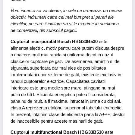
Vom incerca sa va oferim, in cele ce urmeaza, un review
obiectiv, indrumari catre cel mai bun pret si pareri ale
clientilor, pe care ii invitam sa si le exprime in sectiunea
de comentarii, din subsolul paginii.
Cuptorul incorporabil Bosch HBG33B530
este
alimentat electric, motiv pentru care putem discuta despre
o coacere mult mai rapida si uniforma decat in cazul
clasicelor cuptoare pe gaz. De asemenea, amintin si de
siguranta superioara dar mai ales de posibilitatea
implementarii unor sisteme de gatit, existente exclusiv in
randul cuptoarelor electrice. Capacitatea cavitatii
interioare este una medie spre mare, atingand nu mai
putin de 66 l. Eficienta energetica putea fi considerata,
pana nu de mult, a fi maxima, intrucat in urma cu doi ani,
clasa A reprezenta etalonul superior al tabelului energetic.
In prezent, intalnim clase de eficienta pana la A+++, destul
de inaccesibile pentru aceste masinarii de gatit.
Cuptorul multifunctional Bosch HBG33B530
este