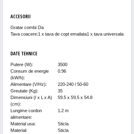
ACCESORII
Gratar combi:
Da
Tava coacere:
1 x tava de copt emailata1 x tava universala
DATE TEHNICE
Putere (W):
3500
Consum de energie
0.96
(kW/h):
Alimentare (V/Hz):
220-240 / 50-60
Greutate (Kg):
35
Dimensiuni (I x L x A)
59.5 x 59.5 x 54.8
(cm):
Lungime cordon
1.2 m
alimentare:
Material usa:
Sticla
Material:
Sticla