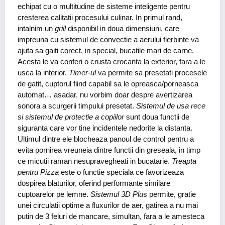
echipat cu o multitudine de sisteme inteligente pentru
cresterea calitatii procesului culinar. In primul rand,
intalnim un
grill
disponibil in doua dimensiuni, care
impreuna cu sistemul de convectie a aerului fierbinte va
ajuta sa gaiti corect, in special, bucatile mari de carne.
Acesta le va conferi o crusta crocanta la exterior, fara a le
usca la interior.
Timer-ul
va permite sa presetati procesele
de gatit, cuptorul fiind capabil sa le opreasca/porneasca
automat… asadar, nu vorbim doar despre avertizarea
sonora a scurgerii timpului presetat.
Sistemul de usa rece
si sistemul de protectie a copiilor
sunt doua functii de
siguranta care vor tine incidentele nedorite la distanta.
Ultimul dintre ele blocheaza panoul de control pentru a
evita pornirea vreuneia dintre functii din greseala, in timp
ce micutii raman nesupravegheati in bucatarie.
Treapta
pentru Pizza
este o functie speciala ce favorizeaza
dospirea blaturilor, oferind performante similare
cuptoarelor pe lemne.
Sistemul 3D Plu
s permite, gratie
unei circulatii optime a fluxurilor de aer, gatirea a nu mai
putin de 3 feluri de mancare, simultan, fara a le amesteca