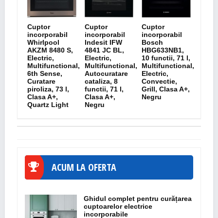
Cuptor
Cuptor
Cuptor
incorporabil
incorporabil
incorporabil
Whirlpool
Indesit IFW
Bosch
AKZM 8480 S,
4841 JC BL,
HBG633NB1,
Electric,
Electric,
10 functii, 71 l,
Multifunctional,
Multifunctional,
Multifunctional,
6th Sense,
Autocuratare
Electric,
Curatare
cataliza, 8
Convectie,
piroliza, 73 l,
functii, 71 l,
Grill, Clasa A+,
Clasa A+,
Clasa A+,
Negru
Quartz Light
Negru
ACUM LA OFERTA
Ghidul complet pentru curățarea
cuptoarelor electrice
incorporabile