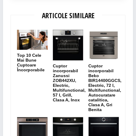
ARTICOLE SIMILARE
Top 10 Cele
Mai Bune
Cuptoare
Cuptor
Cuptor
Încorporabile
incorporabil
incorporabil
Zanussi
Beko
ZOB442XU,
BIR14400GGCS,
Electric,
Electric, 72 l,
Multifunctional,
Multifunctional,
57 l, Grill,
Autocuratare
Clasa A, Inox
catalitica,
Clasa A, Gri
Benita