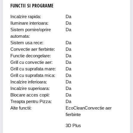
FUNCTII SI PROGRAME
Incalzire rapida:
Da
Iluminare interioara:
Da
Sistem pornire/oprire
Da
automata:
Sistem usa rece:
Da
Convectie aer fierbinte:
Da
Functie decongelare:
Da
Grill cu convectie aer:
Da
Grill cu suprafata mare:
Da
Grill cu suprafata mica:
Da
Incalzire inferioara:
Da
Incalzire superioara:
Da
Blocare acces copii:
Da
Treapta pentru Pizza:
Da
Alte functii:
EcoCleanConvectie aer
fierbinte
3D Plus