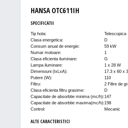
HANSA OTC611IH
SPECIFICATII
Tip hota:
Telescopica
Clasa energetica:
D
Consum anual de energie:
59 kW
Numar motoare:
1
Clasa eficienta iluminare:
G
Lampa iluminare:
1 x 28 W
Dimensiuni (IxLxA):
17.3 x 60 x 
Putere (W):
110
Filtru:
2 Filtre de g
Clasa eficienta filtru grasime:
D
Capacitate de absorbtie minima (mc/h):
147
Capacitate de absorbtie maxima(mc/h):
198
Control:
Mecanic
ALTE CARACTERISTICI