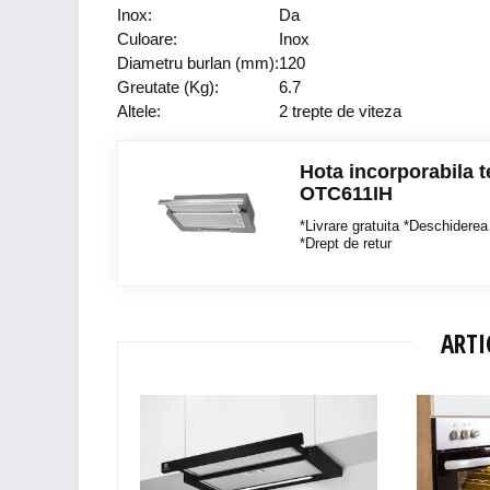
Inox:
Da
Culoare:
Inox
Diametru burlan (mm):
120
Greutate (Kg):
6.7
Altele:
2 trepte de viteza
Hota incorporabila 
OTC611IH
*Livrare gratuita *Deschiderea 
*Drept de retur
ARTI