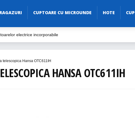
RAGAZURI
CUPTOARE CU MICROUNDE
HOTE
CUP
oarelor electrice incorporabile
ive
ăria Ta
Electric în 2023
la telescopica Hansa OTC611IH
ELESCOPICA HANSA OTC611IH