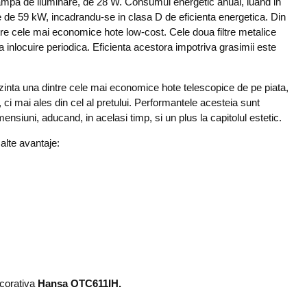
ampa de iluminare, de 28 W. Consumul energetic anual, luand in
 de 59 kW, incadrandu-se in clasa D de eficienta energetica. Din
e cele mai economice hote low-cost. Cele doua filtre metalice
 inlocuire periodica. Eficienta acestora impotriva grasimii este
inta una dintre cele mai economice hote telescopice de pe piata,
ci mai ales din cel al pretului. Performantele acesteia sunt
mensiuni, aducand, in acelasi timp, si un plus la capitolul estetic.
 alte avantaje:
ecorativa
Hansa OTC611IH.