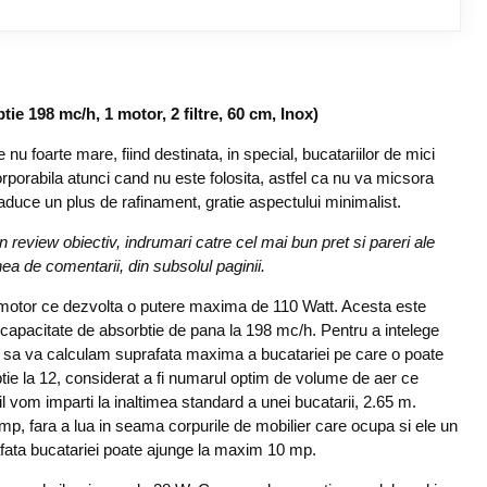
ie 198 mc/h, 1 motor, 2 filtre, 60 cm, Inox)
nu foarte mare, fiind destinata, in special, bucatariilor de mici
rporabila atunci cand nu este folosita, astfel ca nu va micsora
aduce un plus de rafinament, gratie aspectului minimalist.
review obiectiv, indrumari catre cel mai bun pret si pareri ale
unea de comentarii, din subsolul paginii.
motor ce dezvolta o putere maxima de 110 Watt. Acesta este
capacitate de absorbtie de pana la 198 mc/h. Pentru a intelege
sa va calculam suprafata maxima a bucatariei pe care o poate
tie la 12, considerat a fi numarul optim de volume de aer ce
 il vom imparti la inaltimea standard a unei bucatarii, 2.65 m.
p, fara a lua in seama corpurile de mobilier care ocupa si ele un
afata bucatariei poate ajunge la maxim 10 mp.