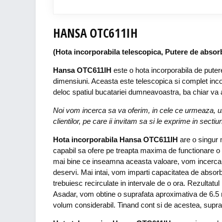
HANSA OTC611IH
(Hota incorporabila telescopica, Putere de absorbt
Hansa OTC611IH
este o hota incorporabila de putere 
dimensiuni. Aceasta este telescopica si complet inco
deloc spatiul bucatariei dumneavoastra, ba chiar va 
Noi vom incerca sa va oferim, in cele ce urmeaza, un 
clientilor, pe care ii invitam sa si le exprime in secti
Hota incorporabila Hansa OTC611IH
are o singur 
capabil sa ofere pe treapta maxima de functionare o 
mai bine ce inseamna aceasta valoare, vom incerca 
deservi. Mai intai, vom imparti capacitatea de absorb
trebuiesc recirculate in intervale de o ora. Rezultatul
Asadar, vom obtine o suprafata aproximativa de 6.5 m
volum considerabil. Tinand cont si de acestea, supr