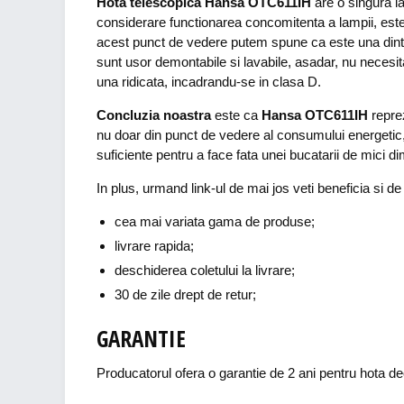
Hota telescopica Hansa OTC611IH
are o singura l
considerare functionarea concomitenta a lampii, este
acest punct de vedere putem spune ca este una dintr
sunt usor demontabile si lavabile, asadar, nu necesita
una ridicata, incadrandu-se in clasa D.
Concluzia noastra
este ca
Hansa OTC611IH
reprez
nu doar din punct de vedere al consumului energetic, 
suficiente pentru a face fata unei bucatarii de mici di
In plus, urmand link-ul de mai jos veti beneficia si de
cea mai variata gama de produse;
livrare rapida;
deschiderea coletului la livrare;
30 de zile drept de retur;
GARANTIE
Producatorul ofera o garantie de 2 ani pentru hota d