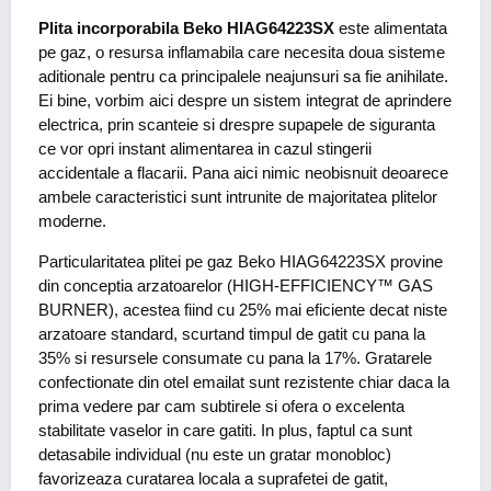
Plita incorporabila Beko HIAG64223SX
este alimentata
pe gaz, o resursa inflamabila care necesita doua sisteme
aditionale pentru ca principalele neajunsuri sa fie anihilate.
Ei bine, vorbim aici despre un sistem integrat de aprindere
electrica, prin scanteie si drespre supapele de siguranta
ce vor opri instant alimentarea in cazul stingerii
accidentale a flacarii. Pana aici nimic neobisnuit deoarece
ambele caracteristici sunt intrunite de majoritatea plitelor
moderne.
Particularitatea plitei pe gaz Beko HIAG64223SX provine
din conceptia arzatoarelor (HIGH-EFFICIENCY™ GAS
BURNER), acestea fiind cu 25% mai eficiente decat niste
arzatoare standard, scurtand timpul de gatit cu pana la
35% si resursele consumate cu pana la 17%. Gratarele
confectionate din otel emailat sunt rezistente chiar daca la
prima vedere par cam subtirele si ofera o excelenta
stabilitate vaselor in care gatiti. In plus, faptul ca sunt
detasabile individual (nu este un gratar monobloc)
favorizeaza curatarea locala a suprafetei de gatit,