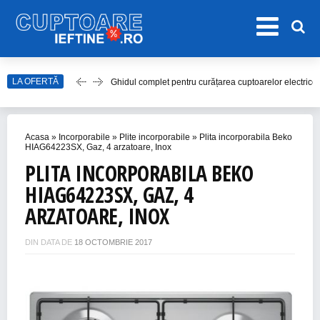
Ghidul complet pentru curățarea cuptoarelor electrice
LA OFERTĂ
Top 20 de Modele de Hote Decorative
Top 10 Aragaze Ieftine pentru Bucătăria Ta
Acasa
»
Incorporabile
»
Plite incorporabile
»
Plita incorporabila Beko
Top 15 Modele de Aragaz cu Cuptor Electric în 2023
HIAG64223SX, Gaz, 4 arzatoare, Inox
PLITA INCORPORABILA BEKO
Top 10 Modele de Plită cu Inducție
HIAG64223SX, GAZ, 4
ARZATOARE, INOX
DIN DATA DE
18 OCTOMBRIE 2017