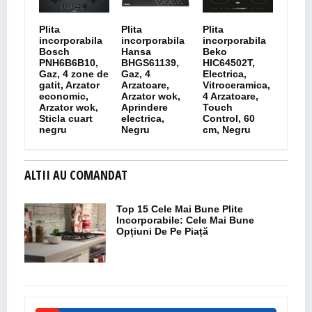
Plita
Plita
Plita
incorporabila
incorporabila
incorporabila
Bosch
Hansa
Beko
PNH6B6B10,
BHGS61139,
HIC64502T,
Gaz, 4 zone de
Gaz, 4
Electrica,
gatit, Arzator
Arzatoare,
Vitroceramica,
economic,
Arzator wok,
4 Arzatoare,
Arzator wok,
Aprindere
Touch
Sticla cuart
electrica,
Control, 60
negru
Negru
cm, Negru
ALTII AU COMANDAT
Top 15 Cele Mai Bune Plite
Incorporabile: Cele Mai Bune
Opțiuni De Pe Piață