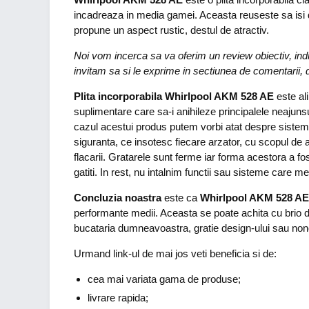
incadreaza in media gamei. Aceasta reuseste sa isi de
propune un aspect rustic, destul de atractiv.
Noi vom incerca sa va oferim un review obiectiv, indrum
invitam sa si le exprime in sectiunea de comentarii, d
Plita incorporabila Whirlpool AKM 528 AE
este al
suplimentare care sa-i anihileze principalele neajunsur
cazul acestui produs putem vorbi atat despre sistem 
siguranta, ce insotesc fiecare arzator, cu scopul de a
flacarii. Gratarele sunt ferme iar forma acestora a fo
gatiti. In rest, nu intalnim functii sau sisteme care me
Concluzia noastra
este ca
Whirlpool AKM 528 AE
performante medii. Aceasta se poate achita cu brio d
bucataria dumneavoastra, gratie design-ului sau nonco
Urmand link-ul de mai jos veti beneficia si de:
cea mai variata gama de produse;
livrare rapida;