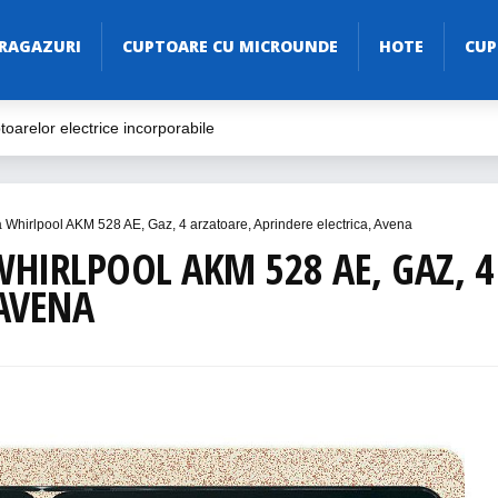
RAGAZURI
CUPTOARE CU MICROUNDE
HOTE
CUP
oarelor electrice incorporabile
ive
ăria Ta
la Whirlpool AKM 528 AE, Gaz, 4 arzatoare, Aprindere electrica, Avena
Electric în 2023
WHIRLPOOL AKM 528 AE, GAZ, 4
 AVENA