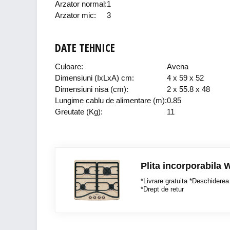
Arzator normal:
1
Arzator mic:
3
DATE TEHNICE
Culoare:
Avena
Dimensiuni (IxLxA) cm:
4 x 59 x 52
Dimensiuni nisa (cm):
2 x 55.8 x 48
Lungime cablu de alimentare (m):
0.85
Greutate (Kg):
11
Plita incorporabila
*Livrare gratuita *Deschiderea 
*Drept de retur