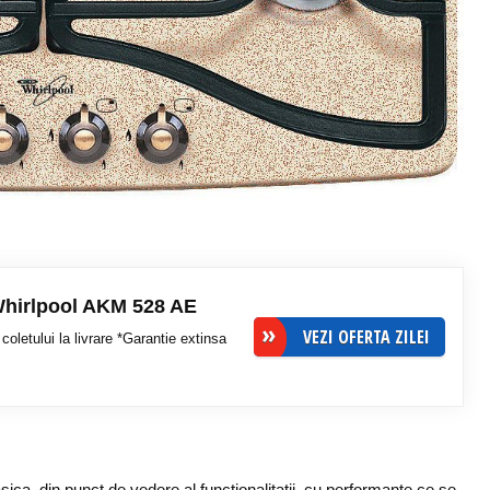
 Whirlpool AKM 528 AE
VEZI OFERTA ZILEI
coletului la livrare *Garantie extinsa
asica, din punct de vedere al functionalitatii, cu performante ce se