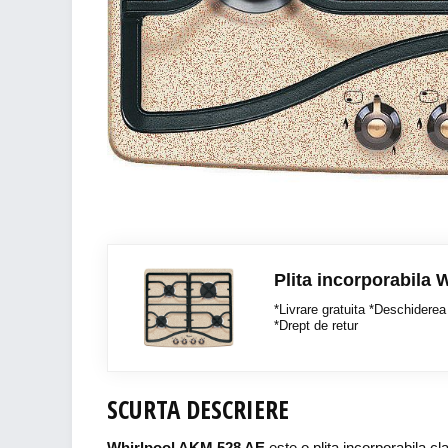
Plita incorporabila
*Livrare gratuita *Deschiderea 
*Drept de retur
SCURTA DESCRIERE
Whirlpool AKM 528 AE
este o plita incorporabila cl