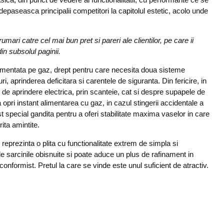
paseasca principalii competitori la capitolul estetic, acolo unde
ari catre cel mai bun pret si pareri ale clientilor, pe care ii
in subsolul paginii.
imentata pe gaz, drept pentru care necesita doua sisteme
i, aprinderea deficitara si carentele de siguranta. Din fericire, in
de aprindere electrica, prin scanteie, cat si despre supapele de
 opri instant alimentarea cu gaz, in cazul stingerii accidentale a
st special gandita pentru a oferi stabilitate maxima vaselor in care
rita amintite.
reprezinta o plita cu functionalitate extrem de simpla si
e sarcinile obisnuite si poate aduce un plus de rafinament in
nformist. Pretul la care se vinde este unul suficient de atractiv.