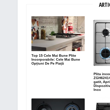
ARTI
Top 15 Cele Mai Bune Plite
Incorporabile: Cele Mai Bune
Opțiuni De Pe Piață
Plita inc
ZGH62414
gatit, Apr
Dispoziti
Inox