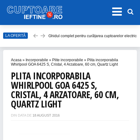
Ghidul complet pentru curățarea cuptoarelor electrice
LA OFERTĂ
Top 20 de Modele de Hote Decorative
Top 10 Aragaze Ieftine pentru Bucătăria Ta
Acasa
»
Incorporabile
»
Plite incorporabile
»
Plita incorporabila
Top 15 Modele de Aragaz cu Cuptor Electric în 2023
Whirlpool GOA 6425 S, Cristal, 4 Arzatoare, 60 cm, Quartz Light
PLITA INCORPORABILA
Top 10 Modele de Plită cu Inducție
WHIRLPOOL GOA 6425 S,
CRISTAL, 4 ARZATOARE, 60 CM,
QUARTZ LIGHT
DIN DATA DE
18 AUGUST 2016