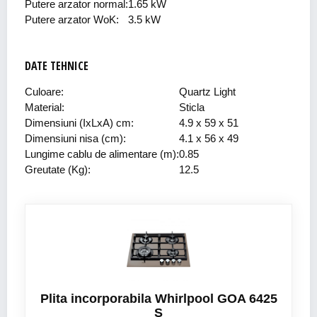
Putere arzator normal:
1.65 kW
Putere arzator WoK:
3.5 kW
DATE TEHNICE
Culoare:
Quartz Light
Material:
Sticla
Dimensiuni (IxLxA) cm:
4.9 x 59 x 51
Dimensiuni nisa (cm):
4.1 x 56 x 49
Lungime cablu de alimentare (m):
0.85
Greutate (Kg):
12.5
Plita incorporabila Whirlpool GOA 6425
S