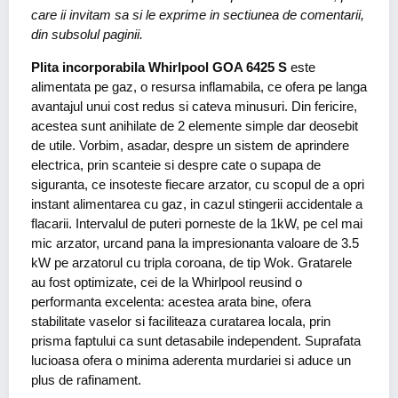
care ii invitam sa si le exprime in sectiunea de comentarii,
din subsolul paginii.
Plita incorporabila Whirlpool GOA 6425 S
este
alimentata pe gaz, o resursa inflamabila, ce ofera pe langa
avantajul unui cost redus si cateva minusuri. Din fericire,
acestea sunt anihilate de 2 elemente simple dar deosebit
de utile. Vorbim, asadar, despre un sistem de aprindere
electrica, prin scanteie si despre cate o supapa de
siguranta, ce insoteste fiecare arzator, cu scopul de a opri
instant alimentarea cu gaz, in cazul stingerii accidentale a
flacarii. Intervalul de puteri porneste de la 1kW, pe cel mai
mic arzator, urcand pana la impresionanta valoare de 3.5
kW pe arzatorul cu tripla coroana, de tip Wok. Gratarele
au fost optimizate, cei de la Whirlpool reusind o
performanta excelenta: acestea arata bine, ofera
stabilitate vaselor si faciliteaza curatarea locala, prin
prisma faptului ca sunt detasabile independent. Suprafata
lucioasa ofera o minima aderenta murdariei si aduce un
plus de rafinament.