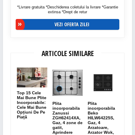
*Livrare gratuita *Deschiderea coletului la livrare *Garantie
extinsa *Drept de retur
VEZI OFERTA ZILEI
ARTICOLE SIMILARE
Top 15 Cele
Mai Bune Plite
Incorporabile:
Plita
Plita
Cele Mai Bune
incorporabila
incorporabila
Opțiuni De Pe
Zanussi
Beko
Piață
ZGH62414XA,
HILW64225S,
Gaz, 4 zone de
Gaz, 4
gatit,
Arzatoare,
Aprindere
Arzator Wok,